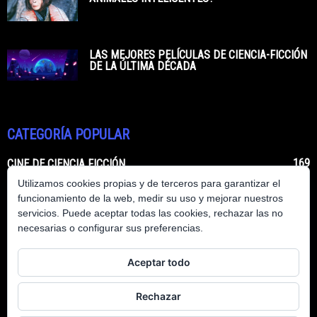
LAS MEJORES PELÍCULAS DE CIENCIA-FICCIÓN
DE LA ÚLTIMA DÉCADA
CATEGORÍA POPULAR
169
CINE DE CIENCIA FICCIÓN
Utilizamos cookies propias y de terceros para garantizar el
62
LIBROS DE CIENCIA FICCIÓN
funcionamiento de la web, medir su uso y mejorar nuestros
50
CIENCIA FICCIÓN HECHA REALIDAD
servicios. Puede aceptar todas las cookies, rechazar las no
48
necesarias o configurar sus preferencias.
SERIES DE CIENCIA FICCIÓN
12
COMICS DE CIENCIA FICCIÓN
Aceptar todo
7
PERSONAJES DE CIENCIA FICCIÓN
4
-
Rechazar
4