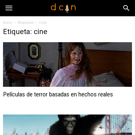
Inicio
Etiquetas
Cine
Etiqueta: cine
Películas de terror basadas en hechos reales