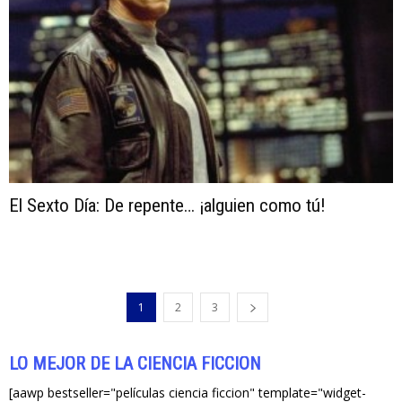
El Sexto Día: De repente… ¡alguien como tú!
1
2
3
LO MEJOR DE LA CIENCIA FICCIÓN
[aawp bestseller="películas ciencia ficcion" template="widget-