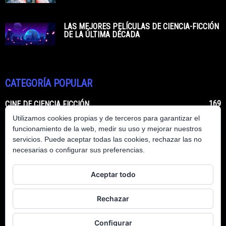
LAS MEJORES PELÍCULAS DE CIENCIA-FICCIÓN
DE LA ÚLTIMA DÉCADA
CATEGORÍA POPULAR
169
CINE DE CIENCIA FICCIÓN
Utilizamos cookies propias y de terceros para garantizar el
62
LIBROS DE CIENCIA FICCIÓN
funcionamiento de la web, medir su uso y mejorar nuestros
50
CIENCIA FICCIÓN HECHA REALIDAD
servicios. Puede aceptar todas las cookies, rechazar las no
necesarias o configurar sus preferencias.
48
SERIES DE CIENCIA FICCIÓN
12
COMICS DE CIENCIA FICCIÓN
Aceptar todo
7
PERSONAJES DE CIENCIA FICCIÓN
4
-
Rechazar
4
VIDEOJUEGOS DE CIENCIA FICCIÓN
Configurar