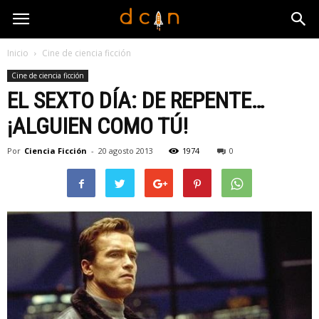
Inicio
Cine de ciencia ficción
Cine de ciencia ficción
EL SEXTO DÍA: DE REPENTE…
¡ALGUIEN COMO TÚ!
Por
Ciencia Ficción
-
20 agosto 2013
1974
0