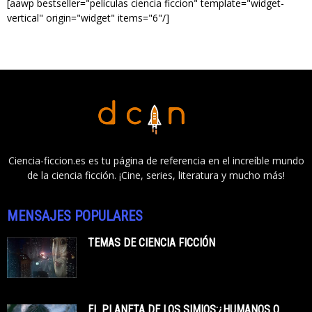
[aawp bestseller="películas ciencia ficcion" template="widget-
vertical" origin="widget" items="6"/]
Ciencia-ficcion.es es tu página de referencia en el increíble mundo
de la ciencia ficción. ¡Cine, series, literatura y mucho más!
MENSAJES POPULARES
TEMAS DE CIENCIA FICCIÓN
EL PLANETA DE LOS SIMIOS:¿HUMANOS O