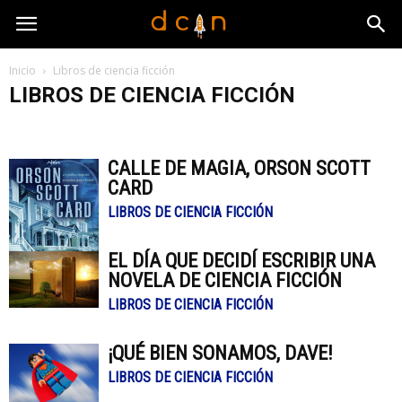
Inicio
Libros de ciencia ficción
LIBROS DE CIENCIA FICCIÓN
-
Ciencia ficción hecha realidad
Cine de ciencia ficción
Comics de ciencia ficción
Libros de ciencia ficción
CALLE DE MAGIA, ORSON SCOTT
Personajes de ciencia ficción
Series de ciencia ficción
CARD
Videojuegos de ciencia ficción
LIBROS DE CIENCIA FICCIÓN
EL DÍA QUE DECIDÍ ESCRIBIR UNA
NOVELA DE CIENCIA FICCIÓN
LIBROS DE CIENCIA FICCIÓN
¡QUÉ BIEN SONAMOS, DAVE!
LIBROS DE CIENCIA FICCIÓN