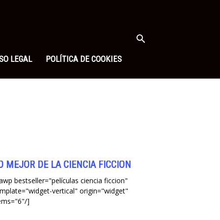
SO LEGAL
POLÍTICA DE COOKIES
O MEJOR DE LA CIENCIA FICCIÓN
awp bestseller="películas ciencia ficcion"
mplate="widget-vertical" origin="widget"
ems="6"/]