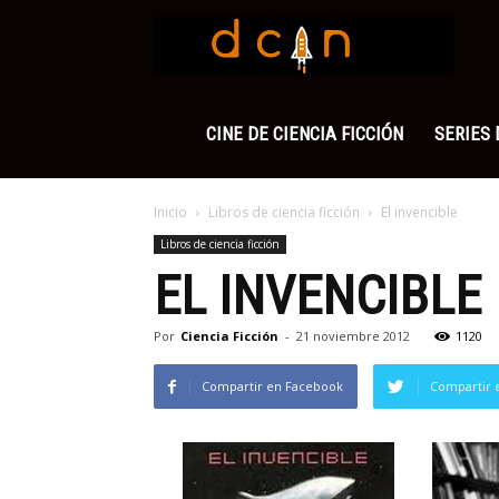
Cienci
Ficció
CINE DE CIENCIA FICCIÓN
SERIES 
Inicio
Libros de ciencia ficción
El invencible
Libros de ciencia ficción
EL INVENCIBLE
Por
Ciencia Ficción
-
21 noviembre 2012
1120
Compartir en Facebook
Compartir 