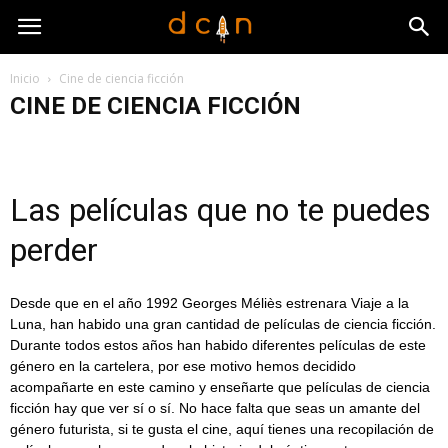
Inicio
Cine de ciencia ficción
CINE DE CIENCIA FICCIÓN
-
Ciencia ficción hecha realidad
Cine de ciencia ficción
Comics de ciencia ficción
Libros de ciencia ficción
Personajes de ciencia ficción
Series de ciencia ficción
Las películas que no te puedes
Videojuegos de ciencia ficción
perder
Desde que en el año 1992 Georges Méliès estrenara Viaje a la
Luna, han habido una gran cantidad de películas de ciencia ficción.
Durante todos estos años han habido diferentes películas de este
género en la cartelera, por ese motivo hemos decidido
acompañarte en este camino y enseñarte que películas de ciencia
ficción hay que ver sí o sí. No hace falta que seas un amante del
género futurista, si te gusta el cine, aquí tienes una recopilación de