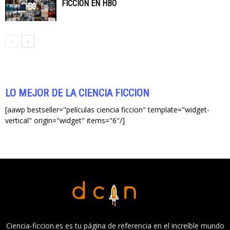
FICCIÓN EN HBO
LO MEJOR DE LA CIENCIA FICCIÓN
[aawp bestseller="películas ciencia ficcion" template="widget-
vertical" origin="widget" items="6"/]
Ciencia-ficcion.es es tu página de referencia en el increíble mundo