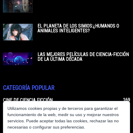
EL PLANETA DE LOS SIMIOS:¿HUMANOS O
ANIMALES INTELIGENTES?
LAS MEJORES PELÍCULAS DE CIENCIA-FICCIÓN
DE LA ÚLTIMA DÉCADA
CATEGORÍA POPULAR
169
CINE DE CIENCIA FICCIÓN
Utilizamos cookies propias y de terceros para garantizar el
62
LIBROS DE CIENCIA FICCIÓN
funcionamiento de la web, medir su uso y mejorar nuestros
50
CIENCIA FICCIÓN HECHA REALIDAD
servicios. Puede aceptar todas las cookies, rechazar las no
necesarias o configurar sus preferencias.
48
SERIES DE CIENCIA FICCIÓN