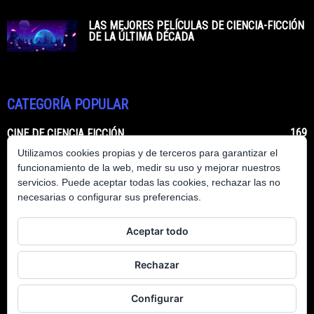
LAS MEJORES PELÍCULAS DE CIENCIA-FICCIÓN
DE LA ÚLTIMA DÉCADA
CATEGORÍA POPULAR
169
CINE DE CIENCIA FICCIÓN
Utilizamos cookies propias y de terceros para garantizar el
62
LIBROS DE CIENCIA FICCIÓN
funcionamiento de la web, medir su uso y mejorar nuestros
50
CIENCIA FICCIÓN HECHA REALIDAD
servicios. Puede aceptar todas las cookies, rechazar las no
necesarias o configurar sus preferencias.
48
SERIES DE CIENCIA FICCIÓN
12
COMICS DE CIENCIA FICCIÓN
Aceptar todo
7
PERSONAJES DE CIENCIA FICCIÓN
4
-
Rechazar
4
VIDEOJUEGOS DE CIENCIA FICCIÓN
Configurar