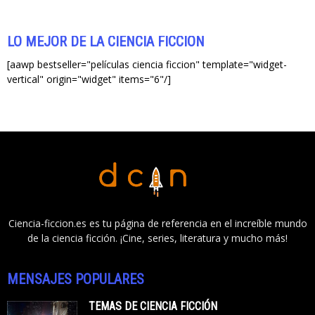
LO MEJOR DE LA CIENCIA FICCIÓN
[aawp bestseller="películas ciencia ficcion" template="widget-
vertical" origin="widget" items="6"/]
Ciencia-ficcion.es es tu página de referencia en el increíble mundo
de la ciencia ficción. ¡Cine, series, literatura y mucho más!
MENSAJES POPULARES
TEMAS DE CIENCIA FICCIÓN