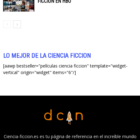
FICCIÓN EN HBO
LO MEJOR DE LA CIENCIA FICCIÓN
[aawp bestseller="películas ciencia ficcion" template="widget-
vertical" origin="widget" items="6"/]
Ciencia-ficcion.es es tu página de referencia en el increíble mundo