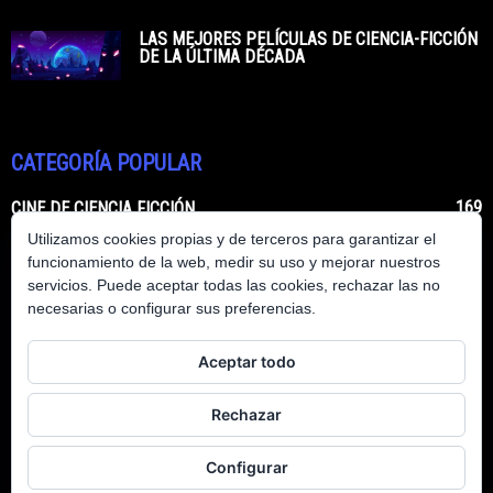
LAS MEJORES PELÍCULAS DE CIENCIA-FICCIÓN
DE LA ÚLTIMA DÉCADA
CATEGORÍA POPULAR
169
CINE DE CIENCIA FICCIÓN
Utilizamos cookies propias y de terceros para garantizar el
62
LIBROS DE CIENCIA FICCIÓN
funcionamiento de la web, medir su uso y mejorar nuestros
50
CIENCIA FICCIÓN HECHA REALIDAD
servicios. Puede aceptar todas las cookies, rechazar las no
necesarias o configurar sus preferencias.
48
SERIES DE CIENCIA FICCIÓN
12
COMICS DE CIENCIA FICCIÓN
Aceptar todo
7
PERSONAJES DE CIENCIA FICCIÓN
4
-
Rechazar
4
VIDEOJUEGOS DE CIENCIA FICCIÓN
Configurar