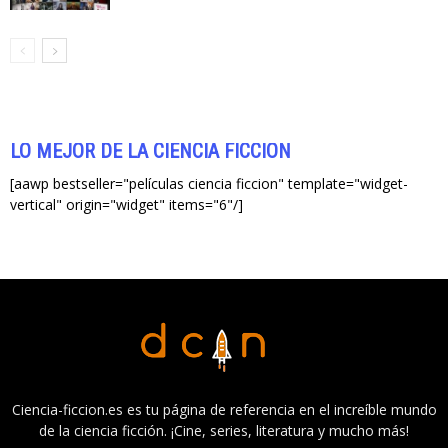
LO MEJOR DE LA CIENCIA FICCIÓN
[aawp bestseller="películas ciencia ficcion" template="widget-
vertical" origin="widget" items="6"/]
Ciencia-ficcion.es es tu página de referencia en el increíble mundo
de la ciencia ficción. ¡Cine, series, literatura y mucho más!