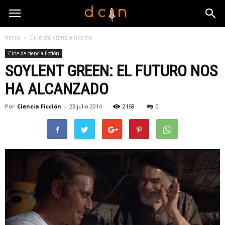
Inicio
Cine de ciencia ficción
Cine de ciencia ficción
SOYLENT GREEN: EL FUTURO NOS
HA ALCANZADO
Por
Ciencia Ficción
-
23 julio 2014
2158
0