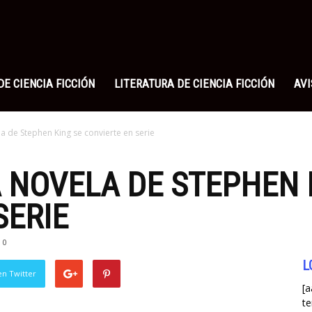
a
n
DE CIENCIA FICCIÓN
LITERATURA DE CIENCIA FICCIÓN
AVI
la de Stephen King se convierte en serie
A NOVELA DE STEPHEN 
SERIE
0
L
en Twitter
[a
te