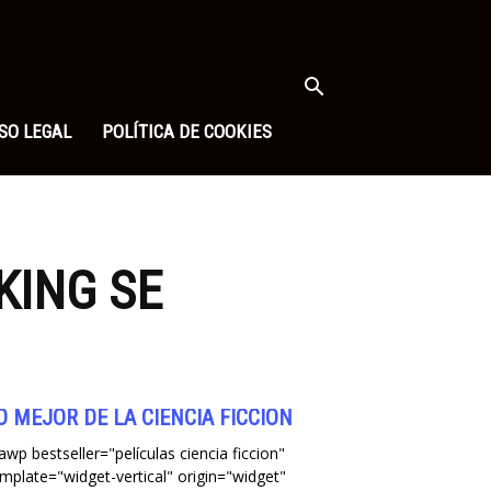
SO LEGAL
POLÍTICA DE COOKIES
KING SE
O MEJOR DE LA CIENCIA FICCIÓN
awp bestseller="películas ciencia ficcion"
mplate="widget-vertical" origin="widget"