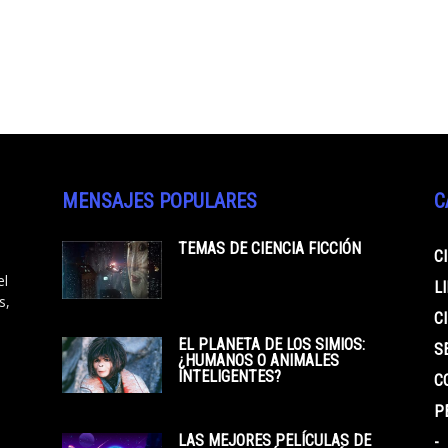
MENSAJES POPULARES
C
TEMAS DE CIENCIA FICCIÓN
C
el
L
s,
C
EL PLANETA DE LOS SIMIOS:
S
¿HUMANOS O ANIMALES
INTELIGENTES?
C
P
LAS MEJORES PELÍCULAS DE
-