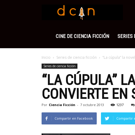
Cienci
Ficció
CINE DE CIENCIA FICCIÓN
SERIES 
Inicio
Series de ciencia ficción
“La cúpula” la nove
Series de ciencia ficción
“LA CÚPULA” L
CONVIERTE EN 
Por
Ciencia Ficción
-
7 octubre 2013
1237
Compartir en Facebook
Compartir 