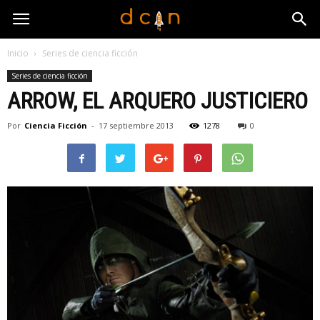
Inicio
Series de ciencia ficción
Series de ciencia ficción
ARROW, EL ARQUERO JUSTICIERO
Por
Ciencia Ficción
-
17 septiembre 2013
1278
0