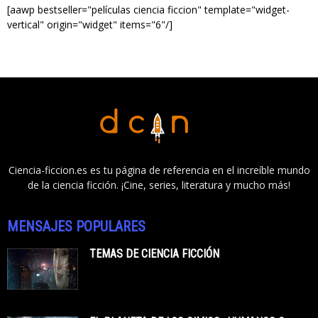
[aawp bestseller="películas ciencia ficcion" template="widget-
vertical" origin="widget" items="6"/]
Ciencia-ficcion.es es tu página de referencia en el increíble mundo
de la ciencia ficción. ¡Cine, series, literatura y mucho más!
MENSAJES POPULARES
TEMAS DE CIENCIA FICCIÓN